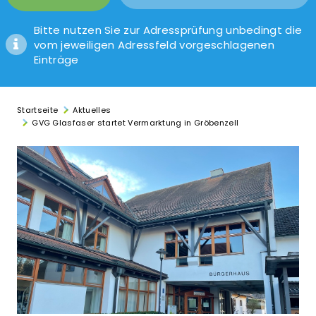
Bitte nutzen Sie zur Adressprüfung unbedingt die
vom jeweiligen Adressfeld vorgeschlagenen
Einträge
Startseite
Aktuelles
GVG Glasfaser startet Vermarktung in Gröbenzell