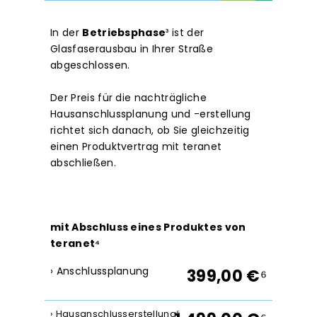
In der
Betriebsphase
³
ist der
Glasfaserausbau in Ihrer Straße
abgeschlossen.
Der Preis für die nachträgliche
Hausanschlussplanung und -erstellung
richtet sich danach, ob Sie gleichzeitig
einen Produktvertrag mit teranet
abschließen.
mit Abschluss eines Produktes von
teranet⁴
› Anschlussplanung
399,00 €
⁶
› Hausanschlusserstellung
⁵