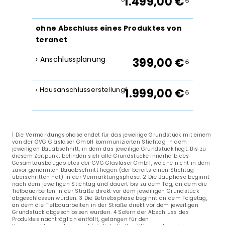
1.499,00 €
⁶
ohne Abschluss eines Produktes von
teranet
› Anschlussplanung
399,00 €
⁶
› Hausanschlusserstellung
⁵
1.999,00 €
⁶
1 Die Vermarktungsphase endet für das jeweilige Grundstück mit einem
von der GVG Glasfaser GmbH kommunizierten Stichtag in dem
jeweiligen Bauabschnitt, in dem das jeweilige Grundstück liegt. Bis zu
diesem Zeitpunkt befinden sich alle Grundstücke innerhalb des
Gesamtausbaugebietes der GVG Glasfaser GmbH, welche nicht in dem
zuvor genannten Bauabschnitt liegen (der bereits einen Stichtag
überschritten hat) in der Vermarktungsphase. 2 Die Bauphase beginnt
nach dem jeweiligen Stichtag und dauert bis zu dem Tag, an dem die
Tiefbauarbeiten in der Straße direkt vor dem jeweiligen Grundstück
abgeschlossen wurden. 3 Die Betriebsphase beginnt an dem Folgetag,
an dem die Tiefbauarbeiten in der Straße direkt vor dem jeweiligen
Grundstück abgeschlossen wurden. 4 Sofern der Abschluss des
Produktes nachträglich entfällt, gelangen für den