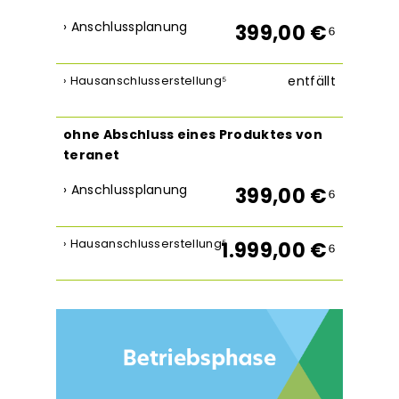
› Anschlussplanung
399,00 €
⁶
entfällt
› Hausanschlusserstellung
⁵
ohne Abschluss eines Produktes von
teranet
› Anschlussplanung
399,00 €
⁶
› Hausanschlusserstellung
⁵
1.999,00 €
⁶