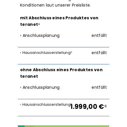
Konditionen laut unserer Preisliste.
mit Abschluss eines Produktes von
teranet⁴
› Anschlussplanung
entfällt
entfällt
› Hausanschlusserstellung
⁵
ohne Abschluss eines Produktes von
teranet
› Anschlussplanung
entfällt
› Hausanschlusserstellung
⁵
1.999,00 €
⁶