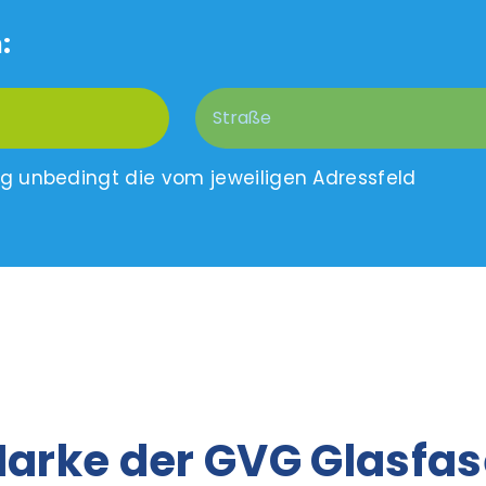
:
ng unbedingt die vom jeweiligen Adressfeld
Marke der GVG Glasfas