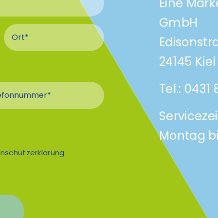
Eine Mark
GmbH
schluss
hluss
Ort Anschluss
Edisonstr
24145 Kiel
Tel.:
0431
efonnummer
Serviceze
Montag bi
nschutzerklärung
n