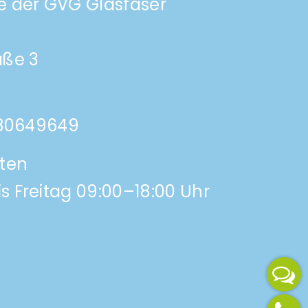
e der GVG Glasfaser
aße 3
 80649649
iten
s Freitag 09:00–18:00 Uhr
Jetzt anrufen