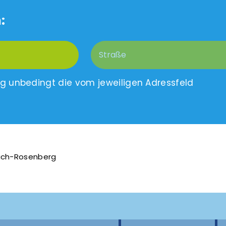
:
ng unbedingt die vom jeweiligen Adressfeld
ach-Rosenberg