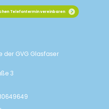
ichen Telefontermin vereinbaren
e der GVG Glasfaser
aße 3
 80649649