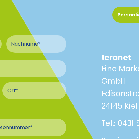
Persönl
Nachname
teranet
Eine Mark
GmbH
schluss
hluss
Ort Anschluss
Edisonstr
24145 Kiel
Tel.:
0431
efonnummer