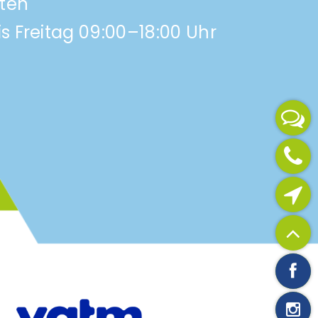
iten
s Freitag 09:00–18:00 Uhr
Jetzt anrufen
Verfügbarkeit prüfen
Zum Seitenanfang