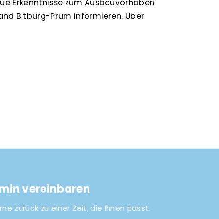
neue Erkenntnisse zum Ausbauvorhaben
and Bitburg-Prüm informieren. Über
rmin vereinbaren
rne zurück zu einer Zeit, die Ihnen passt.