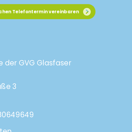
ichen Telefontermin vereinbaren
e der GVG Glasfaser
aße 3
 80649649
iten