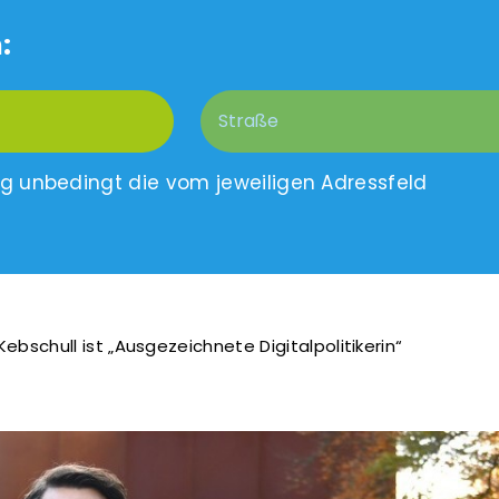
:
ng unbedingt die vom jeweiligen Adressfeld
bschull ist „Ausgezeichnete Digitalpolitikerin“