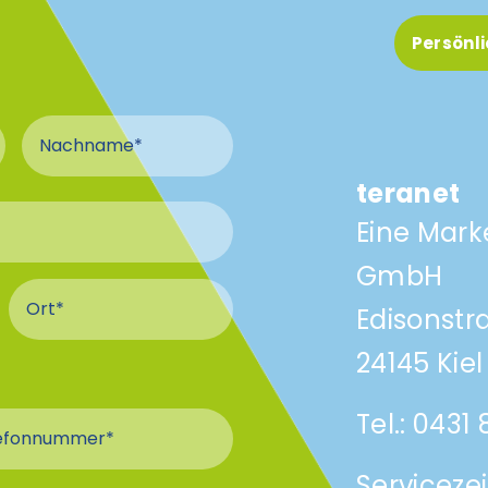
Persönl
Nachname
teranet
Eine Mark
GmbH
schluss
hluss
Ort Anschluss
Edisonstr
24145 Kiel
Tel.:
0431
efonnummer
Serviceze