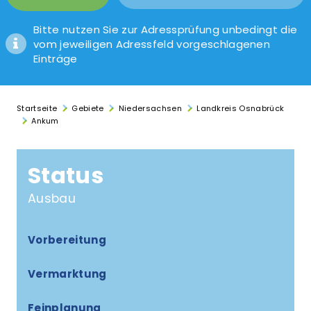
Bitte nutzen Sie zur Adressprüfung unbedingt die
vom jeweiligen Adressfeld vorgeschlagenen
Einträge
Startseite
Gebiete
Niedersachsen
Landkreis Osnabrück
Ankum
Status
Ausbau
Vorbereitung
Vermarktung
Feinplanung